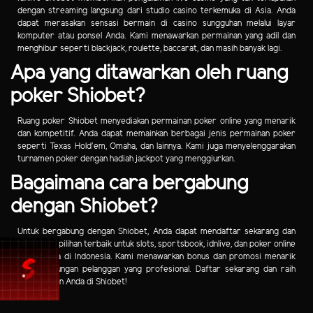
dengan streaming langsung dari studio casino terkemuka di Asia. Anda
dapat merasakan sensasi bermain di casino sungguhan melalui layar
komputer atau ponsel Anda. Kami menawarkan permainan yang adil dan
menghibur seperti blackjack, roulette, baccarat, dan masih banyak lagi.
Apa yang ditawarkan oleh ruang
poker Shiobet?
Ruang poker Shiobet menyediakan permainan poker online yang menarik
dan kompetitif. Anda dapat memainkan berbagai jenis permainan poker
seperti Texas Hold'em, Omaha, dan lainnya. Kami juga menyelenggarakan
turnamen poker dengan hadiah jackpot yang menggiurkan.
Bagaimana cara bergabung
dengan Shiobet?
Untuk bergabung dengan Shiobet, Anda dapat mendaftar sekarang dan
menikmati pilihan terbaik untuk slots, sportsbook, idnlive, dan poker online
terpercaya di Indonesia. Kami menawarkan bonus dan promosi menarik
serta dukungan pelanggan yang profesional. Daftar sekarang dan raih
kemenangan Anda di Shiobet!